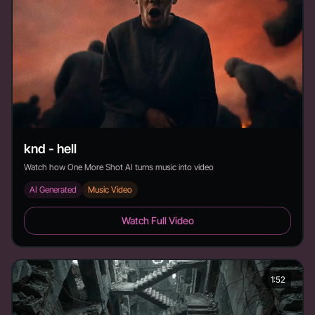
knd - hell
Watch how One More Shot AI turns music into video
AI Generated
Music Video
knd - hell - Duration:
Watch Full Video
1:52