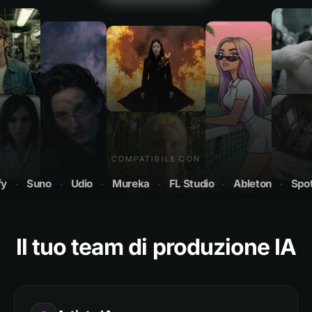
COMPATIBILE CON
Suno
·
Udio
·
Mureka
·
FL Studio
·
Ableton
·
Spotify
·
Il tuo team di produzione IA