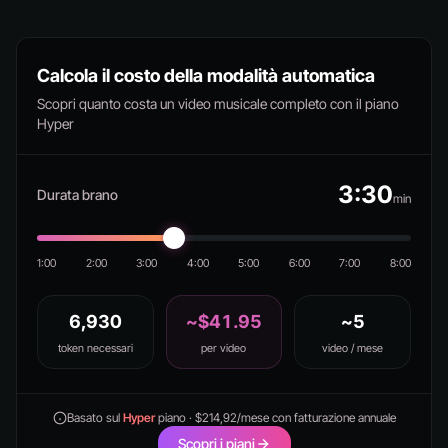
Calcola il costo della modalità automatica
Scopri quanto costa un video musicale completo con il piano
Hyper
3:30
Durata brano
min
1:00
2:00
3:00
4:00
5:00
6:00
7:00
8:00
6,930
~$41.95
~5
token necessari
per video
video / mese
Basato sul
Hyper
piano · $214,92/mese con fatturazione annuale
Scopri i piani