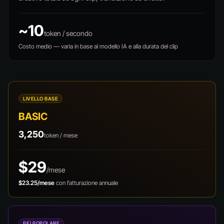
~10
token / secondo
Costo medio — varia in base al modello IA e alla durata del clip
LIVELLO BASE
BASIC
3,250
token / mese
$29
/mese
$23.25/mese
con fatturazione annuale
PIÙ POPOLARE