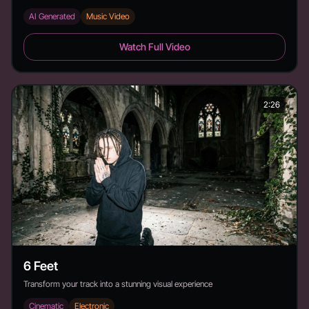
AI Generated
Music Video
Back to Basic - Duration: 3:19
Watch Full Video
2:26
6 Feet
Transform your track into a stunning visual experience
Cinematic
Electronic