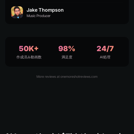
Jake Thompson
Music Producer
50K+
98%
24/7
作成済み動画数
満足度
AI処理
More reviews at onemoreshotreviews.com