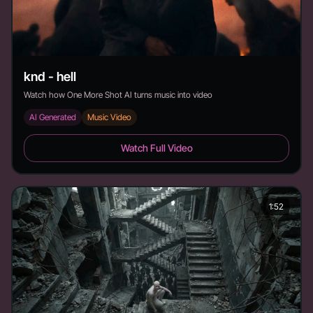
knd - hell
Watch how One More Shot AI turns music into video
AI Generated
Music Video
knd - hell - Duration:
Watch Full Video
1:52